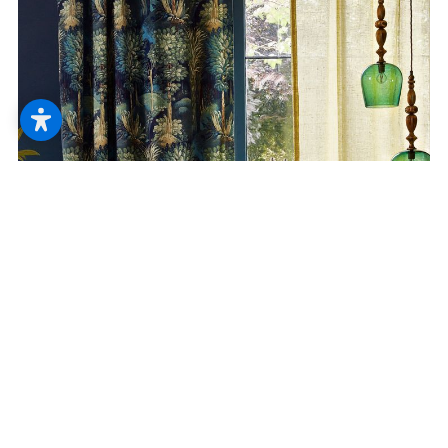
--
--
Stoff
Wir ziehen die richtigen Fäden, um Stoff
vor Ihre Fenster zu bringen. Ob als
Sichtschutz oder Dekoration – es gibt
traumhaft schöne Möglichkeiten.