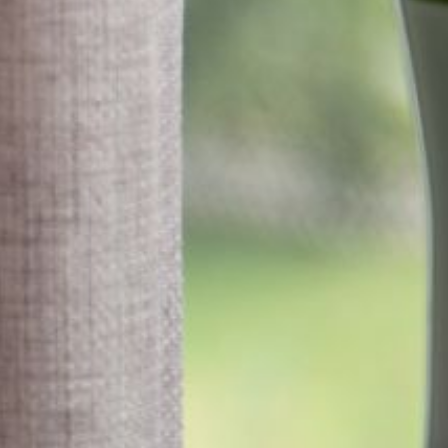
--
--