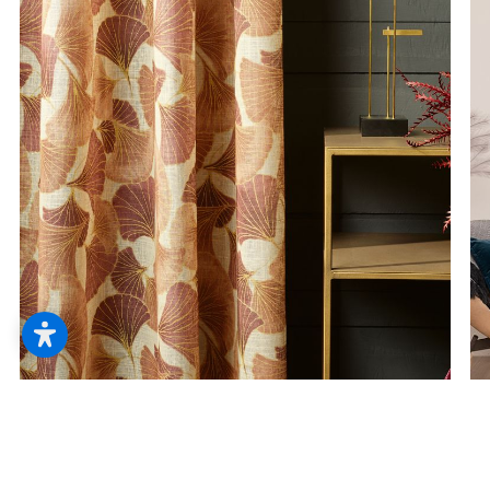
--
--