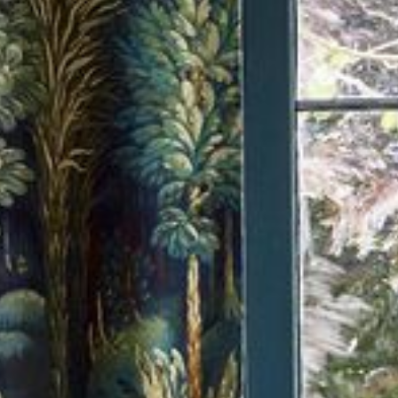
--
--