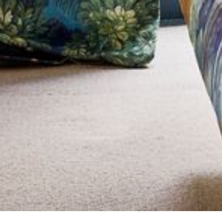
--
--