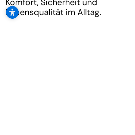
--
Komfort, Sicherheit und
Lebensqualität im Alltag.
Mehr Komfort im Schlafzimmer
– individuell und elektrisch
verstellbar
Höhenverstellbare Möbel am Arbeitsplatz oder
elektrisch verstellbare Sitze im Auto sind längst
selbstverständlich – gönnen Sie sich diesen
Komfort auch in Ihrem Schlafzimmer. Werten Sie
Ihr aktuelles Bett einfach zu einem elektrisch
verstellbaren Bett auf oder gestalten Sie sich Ihr
persönliches Komfortbett von KIRCHNER®.
„Unser Ziel ist es, Selbstständigkeit zu erhalten und
auf einem neuen Niveau erlebbar zu machen.