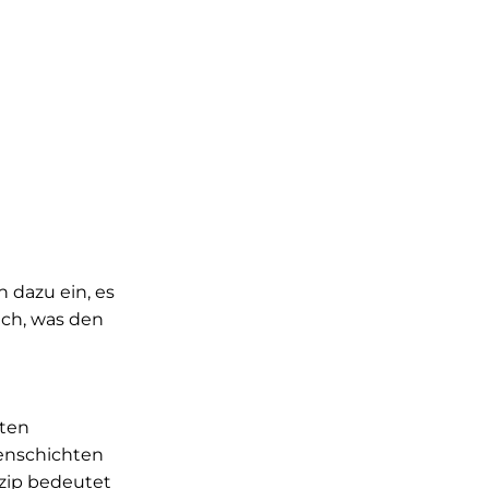
 dazu ein, es
uch, was den
rten
zenschichten
zip bedeutet