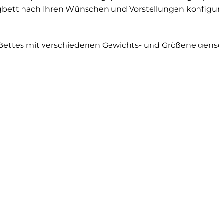
ngbett nach Ihren Wünschen und Vorstellungen konfigu
 Bettes mit verschiedenen Gewichts- und Größeneigens
ibilität im Unterbau und in der Matratze kein Problem. 
lastizität, wie sie bei herkömmlichen Betten kaum mögl
sind hochwertige Boxspring-Matratzen oft aus natürlich
e Ross- oder Kamelhaar und Naturlatex. Die nachhaltige
nd Weise für Komfort. Sie kühlen, wärmen, atmen und re