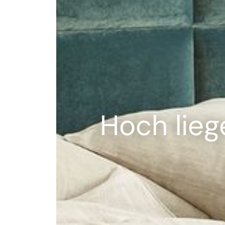
--
Hoch liege