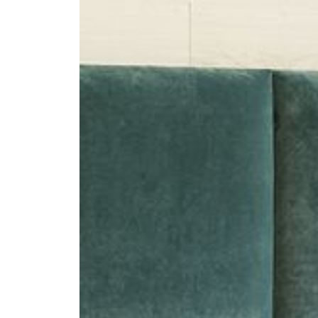
--
--