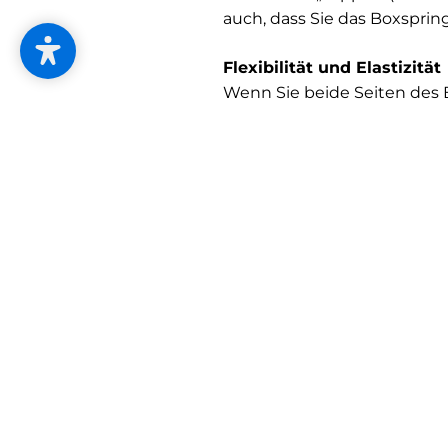
auch, dass Sie das Boxspri
Flexibilität und Elastizität
Wenn Sie beide Seiten des
brauchen, ist das dank Flex
liefern eine durchgehende E
Natürliches Schlafklima
Für das perfekte Bettklima 
Bestandteilen gefertigt, wi
sorgen auf natürliche Art u
Feuchtigkeit.