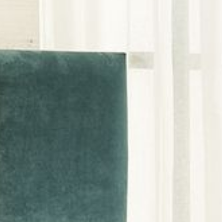
---
---