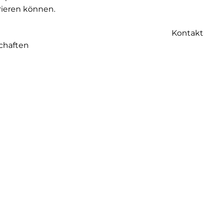
rieren können.
Kontakt
chaften
Boxspringbetten
ich ist.
en
n Rohstoffe
gulieren die