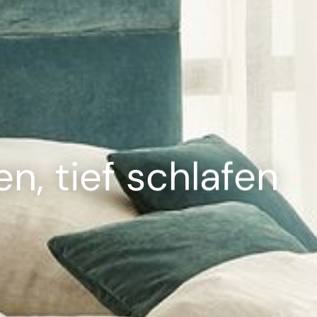
---
n, tief schlafen