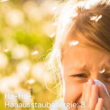
--
--
Ha-Ha-
Haaausstauballergie: 3