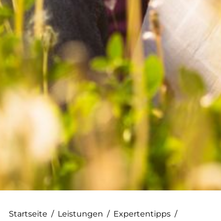
--
--
Startseite
/
Leistungen
/
Expertentipps
/