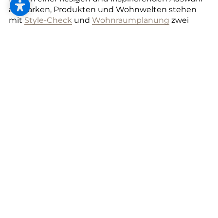
--
an Marken, Produkten und Wohnwelten stehen
mit
Style-Check
und
Wohnraumplanung
zwei
interaktive Tools zur Verfügung. Damit gehen wir
persönlich und ausführlich auf Ihre Träume und
Lebenssituation ein.
Ganz bequem und
spielerisch
Ob im Wohnzimmer, auf der Terrasse
oder in Ihrer Küche: auch von zu
Hause aus ermitteln Sie in nur
wenigen Klicks Ihren ganz
persönlichen
Wohnstil
. Ebenso
schnell ist eine
Analyse
erstellt, wie
wir aufgrund Ihrer Materialvorlieben
sowie räumlicher und