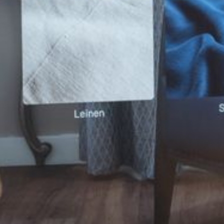
--
--