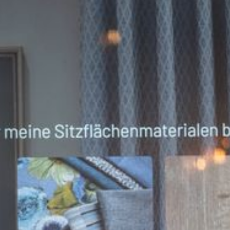
--
--